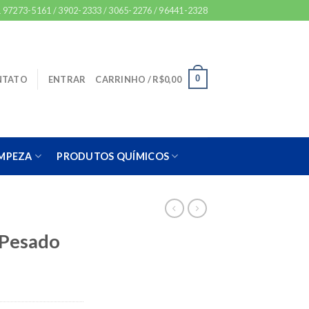
 97273-5161 / 3902-2333 / 3065-2276 / 96441-2328
0
NTATO
ENTRAR
CARRINHO /
R$
0,00
IMPEZA
PRODUTOS QUÍMICOS
 Pesado