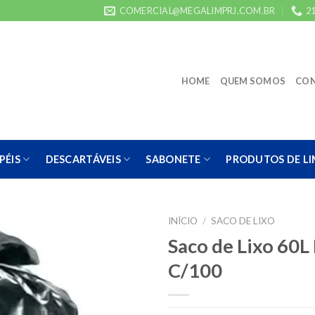
COMERCIAL@MEGALIMPRJ.COM.BR
21
HOME
QUEM SOMOS
CO
PÉIS
DESCARTÁVEIS
SABONETE
PRODUTOS DE L
INÍCIO
/
SACO DE LIXO
Saco de Lixo 60L
C/100