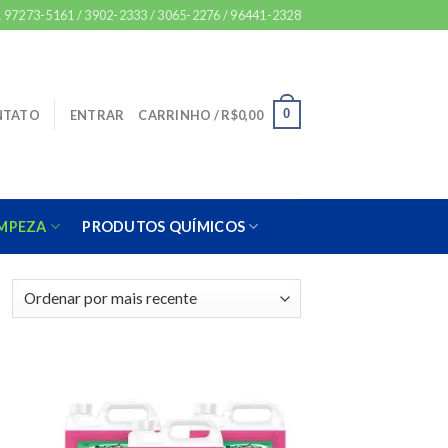
 97273-5161 / 3902-2333 / 3065-2276 / 96441-2328
0
NTATO
ENTRAR
CARRINHO /
R$
0,00
IMPEZA
PRODUTOS QUÍMICOS