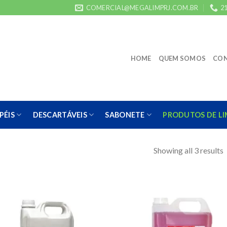
COMERCIAL@MEGALIMPRJ.COM.BR
21
HOME
QUEM SOMOS
CO
PÉIS
DESCARTÁVEIS
SABONETE
PRODUTOS DE L
Showing all 3 results