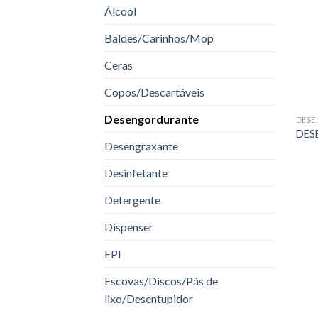
Álcool
Baldes/Carinhos/Mop
Ceras
Copos/Descartáveis
Desengordurante
DESE
DES
Desengraxante
Desinfetante
Detergente
Dispenser
EPI
Escovas/Discos/Pás de
lixo/Desentupidor