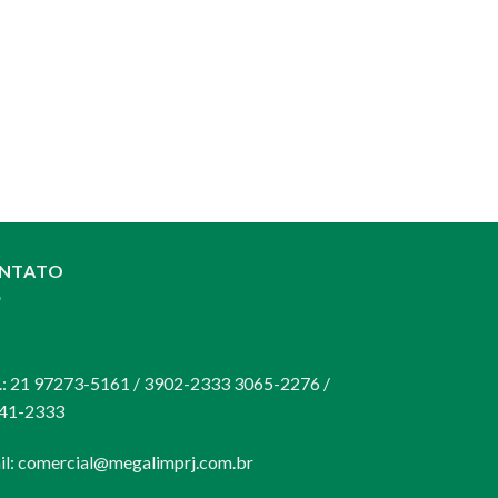
NTATO
:
s.: 21 97273-5161 / 3902-2333 3065-2276 /
41-2333
il:
comercial@megalimprj.com.br