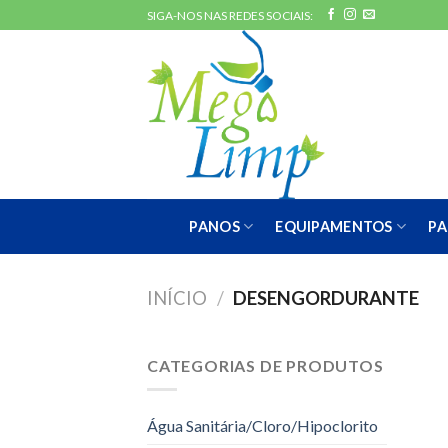
Skip
SIGA-NOS NAS REDES SOCIAIS:
to
content
PANOS
EQUIPAMENTOS
PA
INÍCIO
/
DESENGORDURANTE
CATEGORIAS DE PRODUTOS
Água Sanitária/Cloro/Hipoclorito