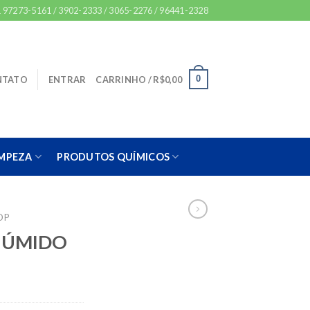
 97273-5161 / 3902-2333 / 3065-2276 / 96441-2328
0
NTATO
ENTRAR
CARRINHO /
R$
0,00
IMPEZA
PRODUTOS QUÍMICOS
OP
P ÚMIDO