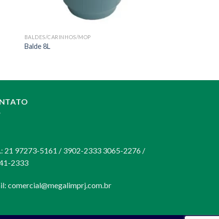
BALDES/CARINHOS/MOP
Balde 8L
NTATO
:
s.: 21 97273-5161 / 3902-2333 3065-2276 /
41-2333
il:
comercial@megalimprj.com.br