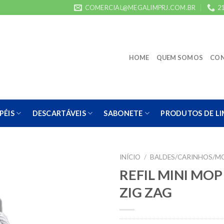
COMERCIAL@MEGALIMPRJ.COM.BR
21
HOME
QUEM SOMOS
CO
PÉIS
DESCARTÁVEIS
SABONETE
PRODUTOS DE L
INÍCIO
/
BALDES/CARINHOS/M
REFIL MINI MO
ZIG ZAG