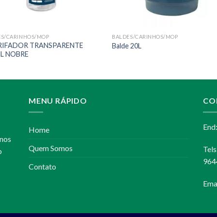
ES/CARINHOS/MOP
BALDES/CARINHOS/MOP
RIFADOR TRANSPARENTE
Balde 20L
L NOBRE
MENU RÁPIDO
CO
End
Home
anos
Quem Somos
Tel
o
964
Contato
Ema