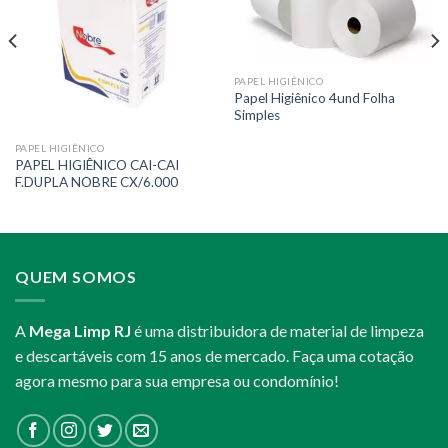
PAPEL HIGIÊNICO
Papel Higiênico 4und Folha
Simples
PAPEL HIGIÊNICO
PAPEL HIGIÊNICO CAI-CAI
F.DUPLA NOBRE CX/6.000
QUEM SOMOS
A
Mega Limp RJ
é uma distribuidora de material de limpeza
e descartáveis com 15 anos de mercado. Faça uma cotação
agora mesmo para sua empresa ou condomínio!