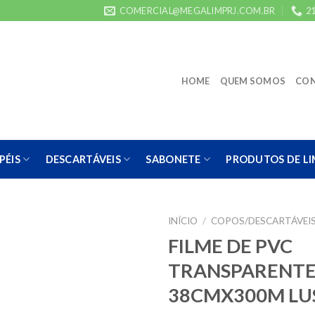
COMERCIAL@MEGALIMPRJ.COM.BR
21
HOME
QUEM SOMOS
CO
PÉIS
DESCARTÁVEIS
SABONETE
PRODUTOS DE L
INÍCIO
/
COPOS/DESCARTÁVEI
FILME DE PVC
TRANSPARENT
38CMX300M LU