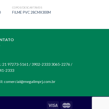
COPOS/DESCARTÁVEIS
0
FILME PVC 28CMX300M
NTATO
:
s.: 21 97273-5161 / 3902-2333 3065-2276 /
41-2333
il:
comercial@megalimprj.com.br