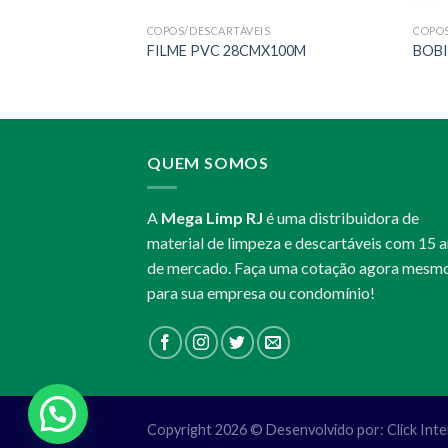
S
COPOS/DESCARTÁVEIS
COPOS
 – M
FILME PVC 28CMX100M
BOBI
QUEM SOMOS
A
Mega Limp RJ
é uma distribuidora de
material de limpeza e descartáveis com 15 
de mercado. Faça uma cotação agora mesm
para sua empresa ou condomínio!
Copyright 2026 © Desenvolvido por:
Click Int