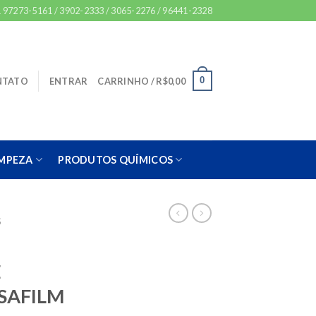
 97273-5161 / 3902-2333 / 3065-2276 / 96441-2328
0
NTATO
ENTRAR
CARRINHO /
R$
0,00
IMPEZA
PRODUTOS QUÍMICOS
S
E
SAFILM