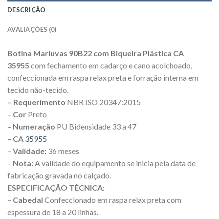
DESCRIÇÃO
AVALIAÇÕES (0)
Botina Marluvas 90B22 com Biqueira Plástica CA
35955
com fechamento em cadarço e cano acolchoado,
confeccionada em raspa relax preta e forração interna em
tecido não-tecido.
– Requerimento
NBR ISO 20347:2015
–
Cor
Preto
–
Numeração
PU Bidensidade 33 a 47
–
CA
35955
–
Validade:
36 meses
–
Nota:
A validade do equipamento se inicia pela data de
fabricação gravada no calçado.
ESPECIFICAÇÃO TÉCNICA:
–
Cabedal
Confeccionado em raspa relax preta com
espessura de 18 a 20 linhas.