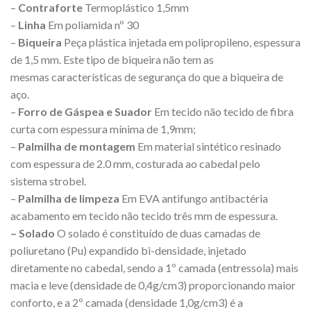
–
Contraforte
Termoplástico 1,5mm
–
Linha
Em poliamida nº 30
–
Biqueira
Peça plástica injetada em polipropileno, espessura
de 1,5 mm. Este tipo de biqueira não tem as
mesmas características de segurança do que a biqueira de
aço.
–
Forro de Gáspea e Suador
Em tecido não tecido de fibra
curta com espessura mínima de 1,9mm;
–
Palmilha de montagem
Em material sintético resinado
com espessura de 2.0 mm, costurada ao cabedal pelo
sistema strobel.
–
Palmilha de limpeza
Em EVA antifungo antibactéria
acabamento em tecido não tecido três mm de espessura.
– Solado
O solado é constituído de duas camadas de
poliuretano (Pu) expandido bi-densidade, injetado
diretamente no cabedal, sendo a 1º camada (entressola) mais
macia e leve (densidade de 0,4g/cm3) proporcionando maior
conforto, e a 2º camada (densidade 1,0g/cm3) é a