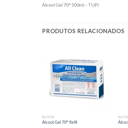
Álcool Gel 70° 500ml – TUPI
PRODUTOS RELACIONADOS
ÁLCOOL
ÁLCO
ro – TUPI
Álcool Gel 70° Refil
Álcoo