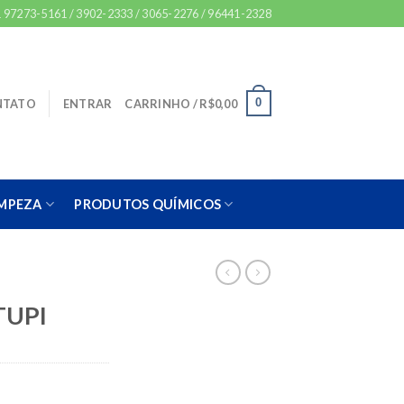
 97273-5161 / 3902-2333 / 3065-2276 / 96441-2328
0
NTATO
ENTRAR
CARRINHO /
R$
0,00
IMPEZA
PRODUTOS QUÍMICOS
 TUPI