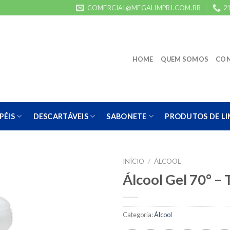
COMERCIAL@MEGALIMPRJ.COM.BR
21
HOME
QUEM SOMOS
CO
PÉIS
DESCARTÁVEIS
SABONETE
PRODUTOS DE L
INÍCIO
/
ÁLCOOL
Álcool Gel 70° –
Categoria:
Álcool