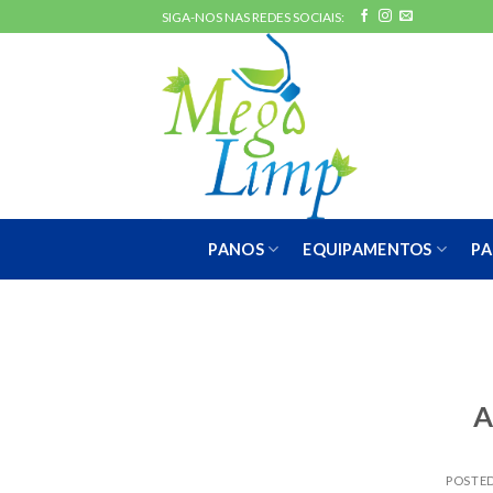
Skip
SIGA-NOS NAS REDES SOCIAIS:
to
content
PANOS
EQUIPAMENTOS
PA
A
POSTE