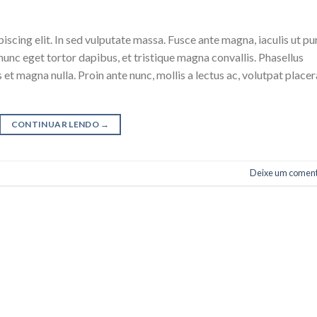
scing elit. In sed vulputate massa. Fusce ante magna, iaculis ut pu
nunc eget tortor dapibus, et tristique magna convallis. Phasellus
 et magna nulla. Proin ante nunc, mollis a lectus ac, volutpat placer
CONTINUAR LENDO
→
Deixe um coment