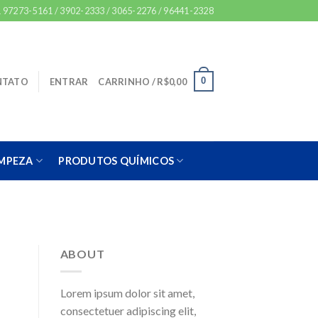
 97273-5161 / 3902-2333 / 3065-2276 / 96441-2328
0
NTATO
ENTRAR
CARRINHO /
R$
0,00
IMPEZA
PRODUTOS QUÍMICOS
ABOUT
Lorem ipsum dolor sit amet,
consectetuer adipiscing elit,