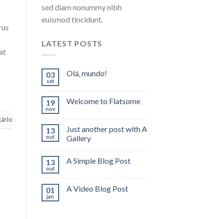
sed diam nonummy nibh
euismod tincidunt.
rus
LATEST POSTS
at
Olá, mundo!
03
set
Welcome to Flatsome
19
nov
ário
Just another post with A
13
out
Gallery
A Simple Blog Post
13
out
A Video Blog Post
01
jan