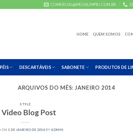
COMERCIAL@MEGALIMPRJ.COM.BR
21
HOME
QUEM SOMOS
CO
PÉIS
DESCARTÁVEIS
SABONETE
PRODUTOS DE L
ARQUIVOS DO MÊS:
JANEIRO 2014
STYLE
 Video Blog Post
D ON
1 DE JANEIRO DE 2014
BY
ADMIN